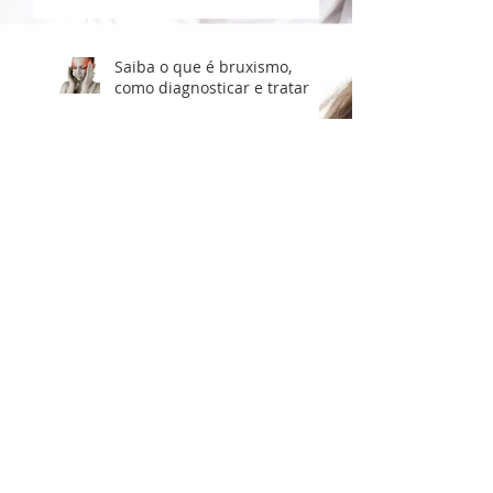
Saiba o que é bruxismo,
como diagnosticar e tratar
Cuidado com os dentes e
visita periódica ao dentista é
fundamental
Veja os cuidados para
manter as crianças longe das
cáries desde os primeiros
dentinhos
Não descuide da pele no
inverno