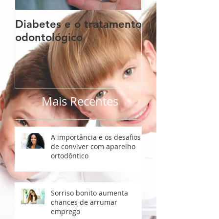
Diabetes e o tratamento
Implantes Dent
odontológico
importância da
D para o suces
cirurgia.
Mais Recentes
A importância e os desafios
de conviver com aparelho
ortodôntico
Sorriso bonito aumenta
chances de arrumar
emprego