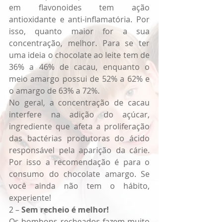
em flavonoides tem ação 
antioxidante e anti-inflamatória. Por 
isso, quanto maior for a sua 
concentração, melhor. Para se ter 
uma ideia o chocolate ao leite tem de 
36% a 46% de cacau, enquanto o 
meio amargo possui de 52% a 62% e 
o amargo de 63% a 72%.
No geral, a concentração de cacau 
interfere na adição do açúcar, 
ingrediente que afeta a proliferação 
das bactérias produtoras do ácido 
responsável pela aparição da cárie. 
Por isso a recomendação é para o 
consumo do chocolate amargo. Se 
você ainda não tem o hábito, 
experiente!
2 –
 Sem recheio é melhor!
Os bombons recheados fazem muito 