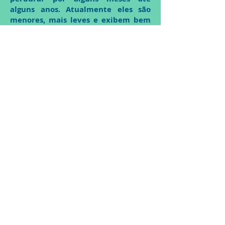
alguns anos. Atualmente eles são
menores, mais leves e exibem bem
menos metal que no passado. Podem
apresentar cores vivas para as
crianças, bem como estilos menos
chamativos como os estéticos,
preferidos por muitos adultos.